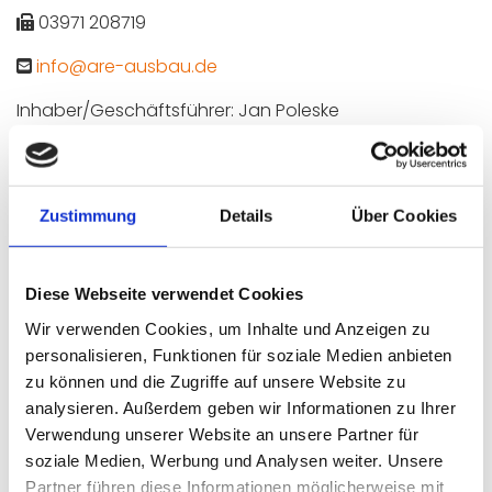
03971 208719

info@are-ausbau.de

Inhaber/Geschäftsführer: Jan Poleske
USt.-ID: DE288790557
Handelsregister: HRB 20279
Zustimmung
Details
Über Cookies
Diese Webseite verwendet Cookies
Bildnachweis
Umsetzung
Wir verwenden Cookies, um Inhalte und Anzeigen zu
Alle auf dieser Webseite
Heise Homepages |
personalisieren, Funktionen für soziale Medien anbieten
verwendeten Bilder
Homepage erstellen
zu können und die Zugriffe auf unsere Website zu
stammen von Adobe
lassen
analysieren. Außerdem geben wir Informationen zu Ihrer
Stock.
Verwendung unserer Website an unsere Partner für
Heise RegioConcept |
soziale Medien, Werbung und Analysen weiter. Unsere
Online Marketing
Partner führen diese Informationen möglicherweise mit